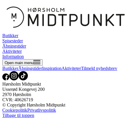
Butikker
Spisesteder
Åbningstider
Aktiviteter
Information
Open main menu
Butikker
Åbningstider
Inspiration
Aktiviteter
Tilmeld nyhedsbrev
Hørsholm Midtpunkt
Usserød Kongevej 200
2970 Hørsholm
CVR: 40626719
© Copyright Hørsholm Midtpunkt
Cookiepolitik
Privatlivspolitik
Tilbage til toppen