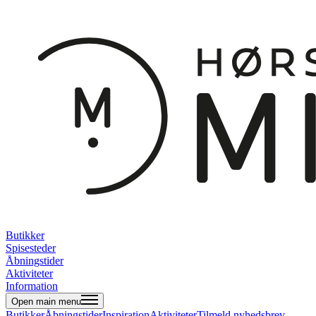
Butikker
Spisesteder
Åbningstider
Aktiviteter
Information
Open main menu
Butikker
Åbningstider
Inspiration
Aktiviteter
Tilmeld nyhedsbrev