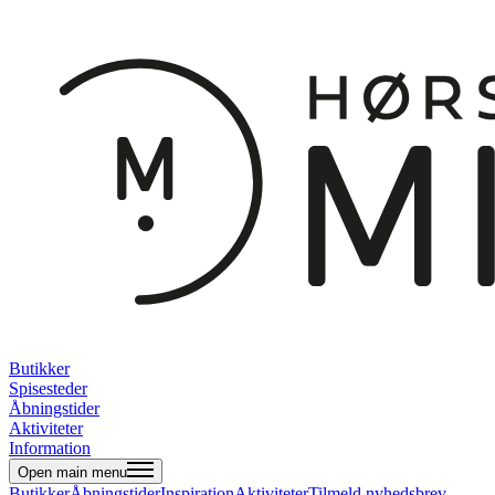
Butikker
Spisesteder
Åbningstider
Aktiviteter
Information
Open main menu
Butikker
Åbningstider
Inspiration
Aktiviteter
Tilmeld nyhedsbrev