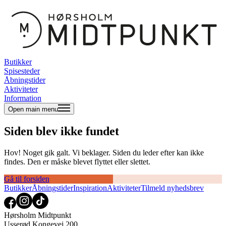
Butikker
Spisesteder
Åbningstider
Aktiviteter
Information
Open main menu
Siden blev ikke fundet
Hov! Noget gik galt. Vi beklager. Siden du leder efter kan ikke
findes. Den er måske blevet flyttet eller slettet.
Gå til forsiden
Butikker
Åbningstider
Inspiration
Aktiviteter
Tilmeld nyhedsbrev
Hørsholm Midtpunkt
Usserød Kongevej 200