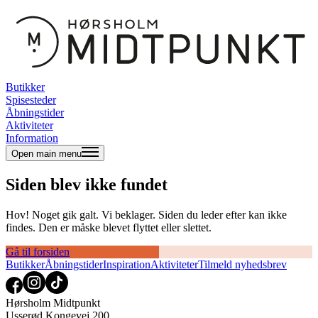
Butikker
Spisesteder
Åbningstider
Aktiviteter
Information
Open main menu
Siden blev ikke fundet
Hov! Noget gik galt. Vi beklager. Siden du leder efter kan ikke
findes. Den er måske blevet flyttet eller slettet.
Gå til forsiden
Butikker
Åbningstider
Inspiration
Aktiviteter
Tilmeld nyhedsbrev
Hørsholm Midtpunkt
Usserød Kongevej 200