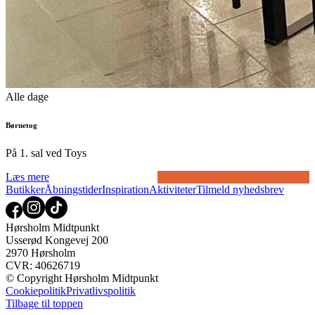
Alle dage
Børnetog
På 1. sal ved Toys
Læs mere
Butikker
Åbningstider
Inspiration
Aktiviteter
Tilmeld nyhedsbrev
Hørsholm Midtpunkt
Usserød Kongevej 200
2970 Hørsholm
CVR: 40626719
© Copyright Hørsholm Midtpunkt
Cookiepolitik
Privatlivspolitik
Tilbage til toppen