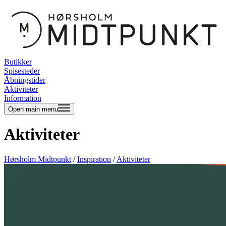
Butikker
Spisesteder
Åbningstider
Aktiviteter
Information
Open main menu
Aktiviteter
Hørsholm Midtpunkt
/
Inspiration
/
Aktiviteter