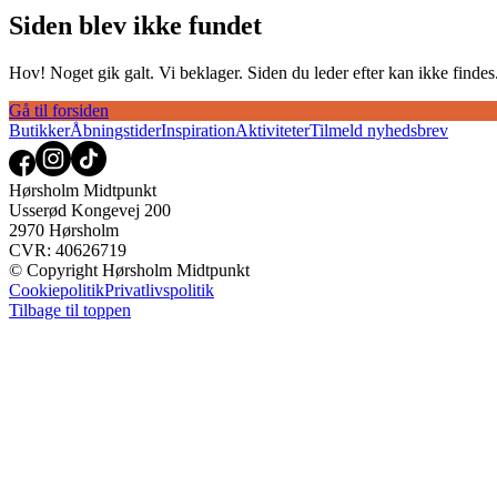
Siden blev ikke fundet
Hov! Noget gik galt. Vi beklager. Siden du leder efter kan ikke findes. 
Gå til forsiden
Butikker
Åbningstider
Inspiration
Aktiviteter
Tilmeld nyhedsbrev
Hørsholm Midtpunkt
Usserød Kongevej 200
2970 Hørsholm
CVR: 40626719
© Copyright Hørsholm Midtpunkt
Cookiepolitik
Privatlivspolitik
Tilbage til toppen