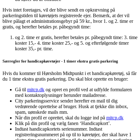
Hvis intet foretages, vil der blive sendt en opkrævning på
parkeringstiden til køretøjets registrerede ejer. Bemærk, at der vil
blive pålagt et administrationsgebyr på 59 kr., hvor 1. og 2. time er
gratis, og herefter betales pr. påbegyndt time:
og 2. time er gratis, herefter betales pr. påbegyndt time: 3. time
koster 15,- 4. time koster 25,- og 5. og efterfølgende timer
koster 35,- pr. time.
Særregler for handicapkøretøjer - 1 timer ekstra gratis parkering
Hvis du kommer til Hørsholm Midtpunkt i et handicapkøretøj, så får
du 1 time ekstra gratis parkering. Du skal blot oprette en bruger:
Gå til
mitcp.dk
og opret en profil ved at udfylde formularen
med kontaktoplysninger herunder mailadresse.
City parkeringsservice sender herefter en mail til dig
vedrørende oprettelse af bruger. Husk at tjekke din inbox,
spam, uønskede mails mm.
Når din profil er oprettet, skal du logge ind på
mitcp.dk
Klik på din profil og vælg fanen ‘Handicapkort’.
Indtast handicapkortets serienummer. Indtast
registreringsnummeret på op til to køretøjer, der skal have 1