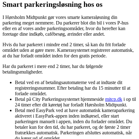
Smart parkeringsløsning hos os
I Hørsholm Midtpunkt gør vores smarte kameraløsning din
parkering meget nemmere. Du parkerer blot din bil i vores P-hus
eller en af vores andre parkeringsområder, hvor du herefter kan
foretage dine indkøb, cafébesøg
, ærinder eller andet.
Hvis du har parkeret i mindre end 2 timer, så kan du frit forlade
området uden at gøre mere. Kamerasystemet registrerer automatisk,
at du har forladt området inden for den gratis periode.
Har du parkeret i mere end 2 timer, har du følgende
betalingsmuligheder.
Betal ved en af betalingsautomaterne ved at indtaste dit
registreringsnummer. Efter betaling har du 15 minutter til at
forlade området.
Betal på City Parkeringssystemet hjemmeside
mitcp.dk
i op til
24 timer efter dit køretøj har forladt Hørsholm Midtpunkt.
Betal med EasyPark ved at have automatisk kameraparkering
aktiveret i EasyPark-appen inden indkørsel, eller start
parkeringen manuelt i appen, inden du forlader området. Du
betaler kun for den tid, du har parkeret, og de første 2 timer
fratrækkes automatisk. Parkeringen afsluttes automatisk, når
du kører ud af området.