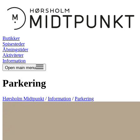
Butikker
Spisesteder
Åbningstider
Aktiviteter
Information
Open main menu
Parkering
Hørsholm Midtpunkt
/
Information
/
Parkering