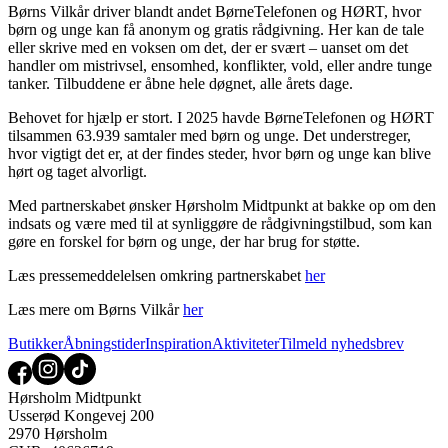
Børns Vilkår driver blandt andet BørneTelefonen og HØRT, hvor
børn og unge kan få anonym og gratis rådgivning. Her kan de tale
eller skrive med en voksen om det, der er svært – uanset om det
handler om mistrivsel, ensomhed, konflikter, vold, eller andre tunge
tanker. Tilbuddene er åbne hele døgnet, alle årets dage.
Behovet for hjælp er stort. I 2025 havde BørneTelefonen og HØRT
tilsammen 63.939 samtaler med børn og unge. Det understreger,
hvor vigtigt det er, at der findes steder, hvor børn og unge kan blive
hørt og taget alvorligt.
Med partnerskabet ønsker Hørsholm Midtpunkt at bakke op om den
indsats og være med til at synliggøre de rådgivningstilbud, som kan
gøre en forskel for børn og unge, der har brug for støtte.
Læs pressemeddelelsen omkring partnerskabet
her
Læs mere om Børns Vilkår
her
Butikker
Åbningstider
Inspiration
Aktiviteter
Tilmeld nyhedsbrev
Hørsholm Midtpunkt
Usserød Kongevej 200
2970 Hørsholm