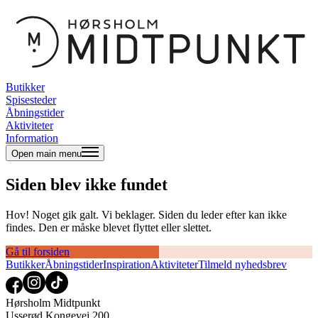
Butikker
Spisesteder
Åbningstider
Aktiviteter
Information
Open main menu
Siden blev ikke fundet
Hov! Noget gik galt. Vi beklager. Siden du leder efter kan ikke
findes. Den er måske blevet flyttet eller slettet.
Gå til forsiden
Butikker
Åbningstider
Inspiration
Aktiviteter
Tilmeld nyhedsbrev
Hørsholm Midtpunkt
Usserød Kongevej 200