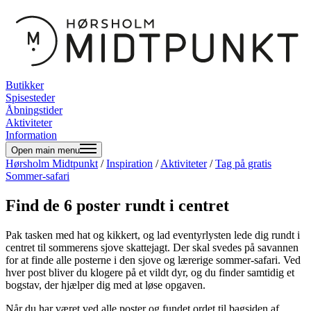
Butikker
Spisesteder
Åbningstider
Aktiviteter
Information
Open main menu
Hørsholm Midtpunkt
/
Inspiration
/
Aktiviteter
/
Tag på gratis
Sommer-safari
Find de 6 poster rundt i centret
Pak tasken med hat og kikkert, og lad eventyrlysten lede dig rundt i
centret til sommerens sjove skattejagt. Der skal svedes på savannen
for at finde alle posterne i den sjove og lærerige sommer-safari. Ved
hver post bliver du klogere på et vildt dyr, og du finder samtidig et
bogstav, der hjælper dig med at løse opgaven.
Når du har været ved alle poster og fundet ordet til bagsiden af