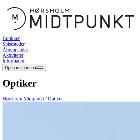
Butikker
Spisesteder
Åbningstider
Aktiviteter
Information
Open main menu
Optiker
Hørsholm Midtpunkt
/
Optiker