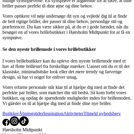
mulige synsoplevelse. En synsprøve er afgørende for at sikre, at dine
briller passer perfekt til dine øjne og dine behov.
Vores optikere vil nøje undersøge dit syn og vejlede dig til at finde
de helt rigtige briller, der passer til dine behov, personlige stil og
præferencer. Du kan være sikker på, at du er i gode hænder, når du
besøger en af vores brillebutikker i Hørsholm Midtpunkt for at få en
synsprøve.
Se den nyeste brillemode i vores brillebutikker
I vores brillebutikker kan du opleve den nyeste brillemode med et
hav af flotte brillestel fra forskellige mærker. Uanset om du er til det
klassiske, minimalistiske look eller det mere trendy og farverige
design, så har vi noget for enhver smag.
Vores erfarne personale står klar til at hjælpe dig med at finde det
perfekte par briller, som matcher din stil bedst. Så kom forbi vores
butikker, og opdag de spændende muligheder inden for brillemoden.
Vi glæder os til at hjælpe dig med at finde dine nye briller.
Butikker
Åbningstider
Inspiration
Aktiviteter
Tilmeld nyhedsbrev
Hørsholm Midtpunkt