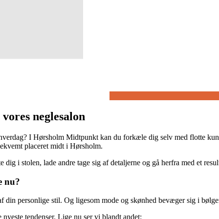
 vores neglesalon
 hverdag? I Hørsholm Midtpunkt kan du forkæle dig selv med flotte kuns
g bekvemt placeret midt i Hørsholm.
ig i stolen, lade andre tage sig af detaljerne og gå herfra med et result
ge nu?
af din personlige stil. Og ligesom mode og skønhed bevæger sig i bølge
 nyeste tendenser. Lige nu ser vi blandt andet: