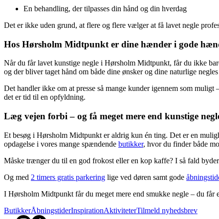
En behandling, der tilpasses din hånd og din hverdag
Det er ikke uden grund, at flere og flere vælger at få lavet negle profes
Hos Hørsholm Midtpunkt er dine hænder i gode hæn
Når du får lavet kunstige negle i Hørsholm Midtpunkt, får du ikke bar
og der bliver taget hånd om både dine ønsker og dine naturlige negle
Det handler ikke om at presse så mange kunder igennem som muligt – m
det er tid til en opfyldning.
Læg vejen forbi – og få meget mere end kunstige negl
Et besøg i Hørsholm Midtpunkt er aldrig kun én ting. Det er en mulighe
opdagelse i vores mange spændende
butikker
, hvor du finder både mod
Måske trænger du til en god frokost eller en kop kaffe? I så fald byd
Og med
2 timers gratis parkering
lige ved døren samt gode
åbningstid
I Hørsholm Midtpunkt får du meget mere end smukke negle – du får et
Butikker
Åbningstider
Inspiration
Aktiviteter
Tilmeld nyhedsbrev