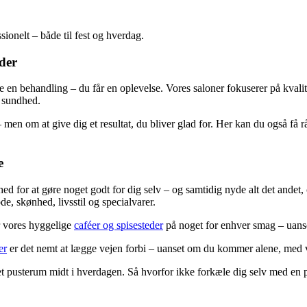
sionelt – både til fest og hverdag.
der
e en behandling – du får en oplevelse. Vores saloner fokuserer på kvali
s sundhed.
en om at give dig et resultat, du bliver glad for. Her kan du også få
e
d for at gøre noget godt for dig selv – og samtidig nyde alt det andet,
e, skønhed, livsstil og specialvarer.
er vores hyggelige
caféer og spisesteder
på noget for enhver smag – uanset 
er
er det nemt at lægge vejen forbi – uanset om du kommer alene, med v
 pusterum midt i hverdagen. Så hvorfor ikke forkæle dig selv med en 