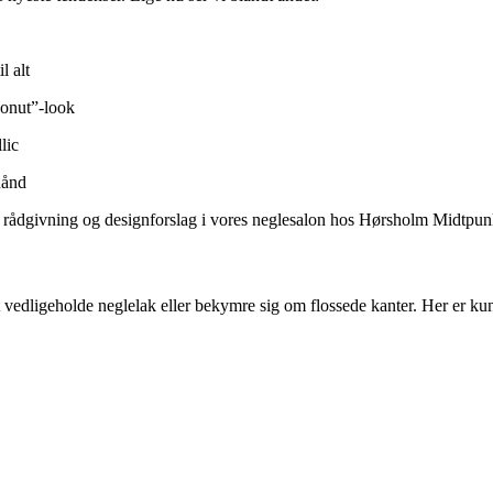
l alt
donut”-look
lic
hånd
få rådgivning og designforslag i vores neglesalon hos Hørsholm Midtpun
at vedligeholde neglelak eller bekymre sig om flossede kanter. Her er kun