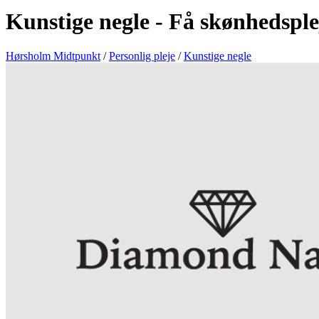
Kunstige negle - Få skønhedsple
Hørsholm Midtpunkt
/
Personlig pleje
/
Kunstige negle