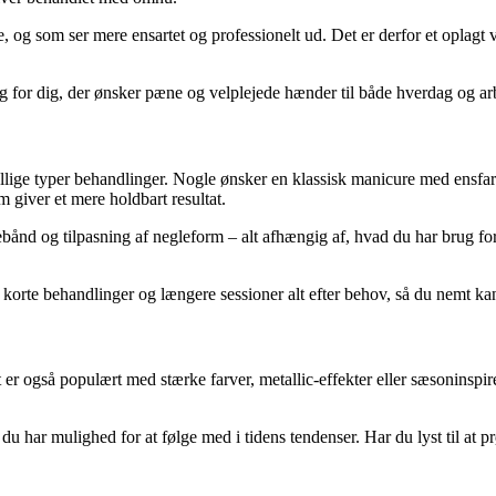
e, og som ser mere ensartet og professionelt ud. Det er derfor et oplagt 
ing for dig, der ønsker pæne og velplejede hænder til både hverdag og ar
ige typer behandlinger. Nogle ønsker en klassisk manicure med ensfar
om giver et mere holdbart resultat.
nd og tilpasning af negleform – alt afhængig af, hvad du har brug for. H
korte behandlinger og længere sessioner alt efter behov, så du nemt kan 
er også populært med stærke farver, metallic-effekter eller sæsoninspirer
du har mulighed for at følge med i tidens tendenser. Har du lyst til at 