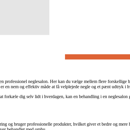
n professionel neglesalon. Her kan du vælge mellem flere forskellige b
n er en nem og effektiv måde at få velplejede negle og et pænt udtryk i 
 forkæle dig selv lidt i hverdagen, kan en behandling i en neglesalon gø
aring og bruger professionelle produkter, hvilket giver et bedre og me
bliver behandlet med omhu.