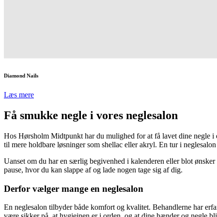
Diamond Nails
Læs mere
Få smukke negle i vores neglesalon
Hos Hørsholm Midtpunkt har du mulighed for at få lavet dine negle i e
til mere holdbare løsninger som shellac eller akryl. En tur i neglesalo
Uanset om du har en særlig begivenhed i kalenderen eller blot ønsker at
pause, hvor du kan slappe af og lade nogen tage sig af dig.
Derfor vælger mange en neglesalon
En neglesalon tilbyder både komfort og kvalitet. Behandlerne har erf
være sikker på, at hygiejnen er i orden, og at dine hænder og negle 