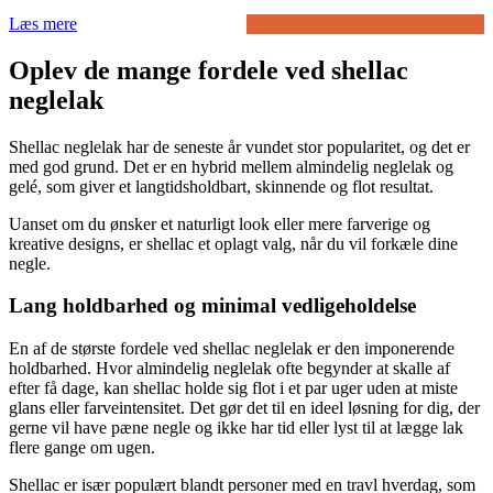
Læs mere
Oplev de mange fordele ved shellac
neglelak
Shellac neglelak har de seneste år vundet stor popularitet, og det er
med god grund. Det er en hybrid mellem almindelig neglelak og
gelé, som giver et langtidsholdbart, skinnende og flot resultat.
Uanset om du ønsker et naturligt look eller mere farverige og
kreative designs, er shellac et oplagt valg, når du vil forkæle dine
negle.
Lang holdbarhed og minimal vedligeholdelse
En af de største fordele ved shellac neglelak er den imponerende
holdbarhed. Hvor almindelig neglelak ofte begynder at skalle af
efter få dage, kan shellac holde sig flot i et par uger uden at miste
glans eller farveintensitet. Det gør det til en ideel løsning for dig, der
gerne vil have pæne negle og ikke har tid eller lyst til at lægge lak
flere gange om ugen.
Shellac er især populært blandt personer med en travl hverdag, som