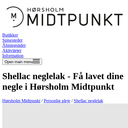
Butikker
Spisesteder
Åbningstider
Aktiviteter
Information
Open main menu
Shellac neglelak - Få lavet dine
negle i Hørsholm Midtpunkt
Hørsholm Midtpunkt
/
Personlig pleje
/
Shellac neglelak