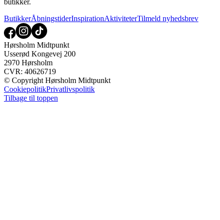
butikker.
Butikker
Åbningstider
Inspiration
Aktiviteter
Tilmeld nyhedsbrev
Hørsholm Midtpunkt
Usserød Kongevej 200
2970 Hørsholm
CVR: 40626719
© Copyright Hørsholm Midtpunkt
Cookiepolitik
Privatlivspolitik
Tilbage til toppen