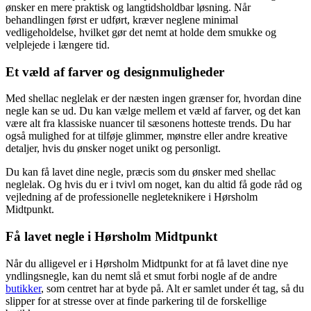
ønsker en mere praktisk og langtidsholdbar løsning. Når
behandlingen først er udført, kræver neglene minimal
vedligeholdelse, hvilket gør det nemt at holde dem smukke og
velplejede i længere tid.
Et væld af farver og designmuligheder
Med shellac neglelak er der næsten ingen grænser for, hvordan dine
negle kan se ud. Du kan vælge mellem et væld af farver, og det kan
være alt fra klassiske nuancer til sæsonens hotteste trends. Du har
også mulighed for at tilføje glimmer, mønstre eller andre kreative
detaljer, hvis du ønsker noget unikt og personligt.
Du kan få lavet dine negle, præcis som du ønsker med shellac
neglelak. Og hvis du er i tvivl om noget, kan du altid få gode råd og
vejledning af de professionelle negleteknikere i Hørsholm
Midtpunkt.
Få lavet negle i Hørsholm Midtpunkt
Når du alligevel er i Hørsholm Midtpunkt for at få lavet dine nye
yndlingsnegle, kan du nemt slå et smut forbi nogle af de andre
butikker
, som centret har at byde på. Alt er samlet under ét tag, så du
slipper for at stresse over at finde parkering til de forskellige