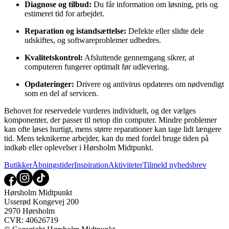
Diagnose og tilbud:
Du får information om løsning, pris og
estimeret tid for arbejdet.
Reparation og istandsættelse:
Defekte eller slidte dele
udskiftes, og softwareproblemer udbedres.
Kvalitetskontrol:
Afsluttende gennemgang sikrer, at
computeren fungerer optimalt før udlevering.
Opdateringer:
Drivere og antivirus opdateres om nødvendigt
som en del af servicen.
Behovet for reservedele vurderes individuelt, og der vælges
komponenter, der passer til netop din computer. Mindre problemer
kan ofte løses hurtigt, mens større reparationer kan tage lidt længere
tid. Mens teknikerne arbejder, kan du med fordel bruge tiden på
indkøb eller oplevelser i Hørsholm Midtpunkt.
Butikker
Åbningstider
Inspiration
Aktiviteter
Tilmeld nyhedsbrev
Hørsholm Midtpunkt
Usserød Kongevej 200
2970 Hørsholm
CVR: 40626719