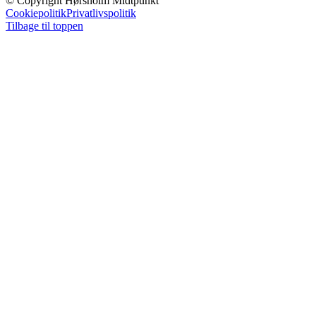
© Copyright Hørsholm Midtpunkt
Cookiepolitik
Privatlivspolitik
Tilbage til toppen