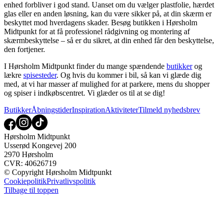
enhed forbliver i god stand. Uanset om du vælger plastfolie, hærdet
glas eller en anden løsning, kan du være sikker på, at din skærm er
beskyttet mod hverdagens skader. Besøg butikken i Hørsholm
Midtpunkt for at få professionel rådgivning og montering af
skærmbeskyttelse – så er du sikret, at din enhed får den beskyttelse,
den fortjener.
I Hørsholm Midtpunkt finder du mange spændende
butikker
og
lækre
spisesteder
. Og hvis du kommer i bil, så kan vi glæde dig
med, at vi har masser af mulighed for at parkere, mens du shopper
og spiser i indkøbscentret. Vi glæder os til at se dig!
Butikker
Åbningstider
Inspiration
Aktiviteter
Tilmeld nyhedsbrev
Hørsholm Midtpunkt
Usserød Kongevej 200
2970 Hørsholm
CVR: 40626719
© Copyright Hørsholm Midtpunkt
Cookiepolitik
Privatlivspolitik
Tilbage til toppen