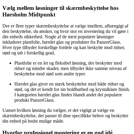
Vælg mellem løsninger til skærmbeskyttelse hos
Hørsholm Midtpunkt
Der er flere typer skærmbeskyttelse at vælge imellem, afhængigt af
den beskyttelse, du ønsker, og hvor stor en investering du vil gøre i
din enheds sikkerhed. Nogle af de mest populære løsninger
inkluderer plastfolie, hærdet glas og produkter fra PanzerGlass.
Hver type tilbyder forskellige fordele og kan beskytte mod ridser,
stød og tab i forskellig grad.
Plastfolie er en let og fleksibel løsning, der beskytter mod
ridser og mindre skader, men tilbyder ikke samme niveau af
beskyttelse mod stød som andre typer.
Hærdet glas giver en stærk beskyttelse mod både ridser og
stød, og det er kendt for sin holdbarhed og krystalklare finish.
I kategorien hærdet glas findes blandt andet det populære
produkt PanzerGlass.
Uanset hvilken løsning du vælger, er det vigtigt at vælge en
skærmbeskyttelse, der passer til dine specifikke behov og beskytter
din enhed på bedst mulige måde.
Hvorfor professionel montering er en god idé