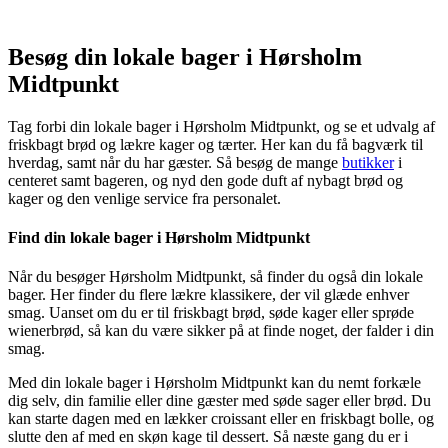
Besøg din lokale bager i Hørsholm
Midtpunkt
Tag forbi din lokale bager i Hørsholm Midtpunkt, og se et udvalg af
friskbagt brød og lækre kager og tærter. Her kan du få bagværk til
hverdag, samt når du har gæster. Så besøg de mange
butikker
i
centeret samt bageren, og nyd den gode duft af nybagt brød og
kager og den venlige service fra personalet.
Find din lokale bager i Hørsholm Midtpunkt
Når du besøger Hørsholm Midtpunkt, så finder du også din lokale
bager. Her finder du flere lækre klassikere, der vil glæde enhver
smag. Uanset om du er til friskbagt brød, søde kager eller sprøde
wienerbrød, så kan du være sikker på at finde noget, der falder i din
smag.
Med din lokale bager i Hørsholm Midtpunkt kan du nemt forkæle
dig selv, din familie eller dine gæster med søde sager eller brød. Du
kan starte dagen med en lækker croissant eller en friskbagt bolle, og
slutte den af med en skøn kage til dessert. Så næste gang du er i