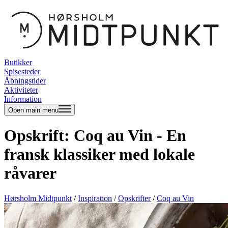
Butikker
Spisesteder
Åbningstider
Aktiviteter
Information
Open main menu
Opskrift: Coq au Vin - En
fransk klassiker med lokale
råvarer
Hørsholm Midtpunkt
/
Inspiration
/
Opskrifter
/
Coq au Vin