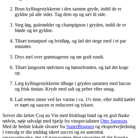
Brun kyllingestykkerne i den samme gryde, indtil de er
gyldne på alle sider. Tag dem op og sæt til side.
Steg løg, gulerødder og champignon i gryden, indtil de er
bløde og let gyldne.
Tilsæt tomatpuré og hvidløg, og lad det stege med i et par
minutter.
Drys mel over grøntsagerne og rør godt rundt.
Tilsæt langsomt rødvinen og hønsefonden, og lad det koge
op.
Læg kyllingestykkerne tilbage i gryden sammen med bacon
og frisk timian. Krydr med salt og peber efter smag.
Lad retten simre ved lav varme i ca. 1½ time, eller indtil kødet
er mørt og saucen er reduceret og tyknet.
Server din lækre Coq au Vin med friskbagt brød og en god flaske
rødvin, nøje udvalgt med hjælp fra vinspecialisten
Otto Suenson
.
Med de bedste lokale råvarer fra
SuperBrugsen
og ekspertvejledning
i vinvalg er din middag sikret succes og en autentisk
smagsoplevelse, der vil transportere dine smagsløg til det franske